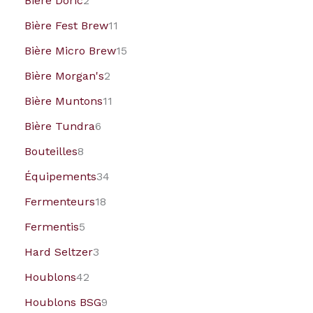
Bière Doric
2
Bière Fest Brew
11
Bière Micro Brew
15
Bière Morgan's
2
Bière Muntons
11
Bière Tundra
6
Bouteilles
8
Équipements
34
Fermenteurs
18
Fermentis
5
Hard Seltzer
3
Houblons
42
Houblons BSG
9