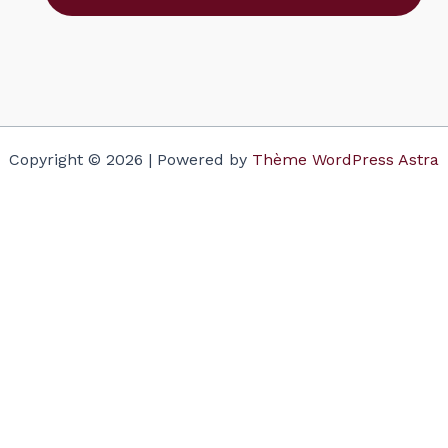
Copyright © 2026 | Powered by
Thème WordPress Astra
Votre panier
(items: 0)
Produit
Détails
Total
Sous-total
$0.00
Taxes and discounts calculated at checkout.