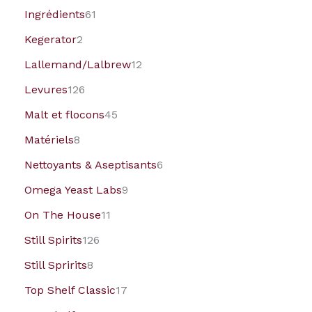
Ingrédients
61
Kegerator
2
Lallemand/Lalbrew
12
Levures
126
Malt et flocons
45
Matériels
8
Nettoyants & Aseptisants
6
Omega Yeast Labs
9
On The House
11
Still Spirits
126
Still Spririts
8
Top Shelf Classic
17