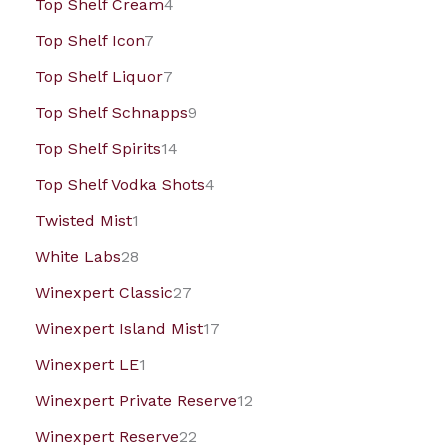
Top Shelf Cream
4
Top Shelf Icon
7
Top Shelf Liquor
7
Top Shelf Schnapps
9
Top Shelf Spirits
14
Top Shelf Vodka Shots
4
Twisted Mist
1
White Labs
28
Winexpert Classic
27
Winexpert Island Mist
17
Winexpert LE
1
Winexpert Private Reserve
12
Winexpert Reserve
22