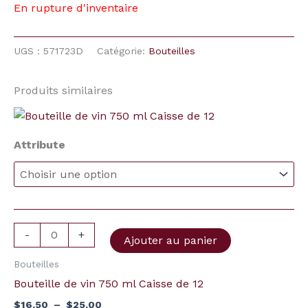
En rupture d'inventaire
UGS :
571723D
Catégorie:
Bouteilles
Produits similaires
Plage
quantité
de
de
prix :
Attribute
Bouteille
$16.50
à
de
$25.00
vin
750
ml
-
+
Ajouter au panier
Caisse
de
Bouteilles
12
Bouteille de vin 750 ml Caisse de 12
$
16.50
–
$
25.00