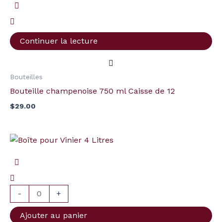
Continuer la lecture
Bouteilles
Bouteille champenoise 750 ml Caisse de 12
$
29.00
quantité
de
Boîte
pour
Vinier
-
+
4
Ajouter au panier
Litres