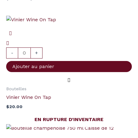
quantité
de
Vinier
Wine
On
-
+
Tap
Ajouter au panier
Bouteilles
Vinier Wine On Tap
$
20.00
EN RUPTURE D'INVENTAIRE