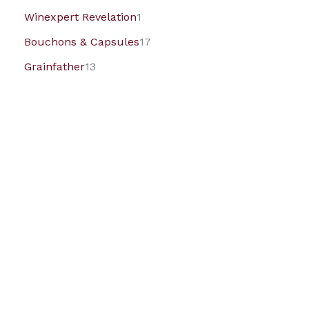
Winexpert Revelation
1
Bouchons & Capsules
17
Grainfather
13