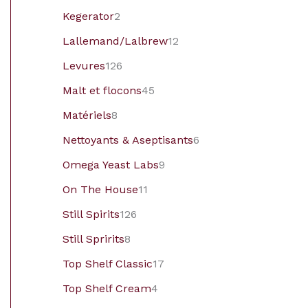
Kegerator
2
Lallemand/Lalbrew
12
Levures
126
Malt et flocons
45
Matériels
8
Nettoyants & Aseptisants
6
Omega Yeast Labs
9
On The House
11
Still Spirits
126
Still Spririts
8
Top Shelf Classic
17
Top Shelf Cream
4