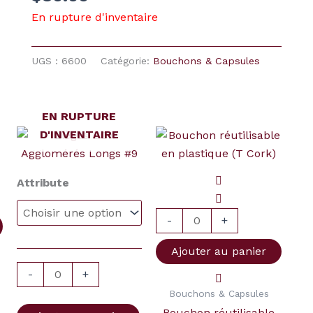
En rupture d'inventaire
UGS :
6600
Catégorie:
Bouchons & Capsules
EN RUPTURE
Plage
D'INVENTAIRE
quantité
quantité
de
de
de
prix :
Lièges
$8.50
Bouchon
Attribute
à
DCK
réutilisable
$150.00
Agglomérés
en
-
+
Longs
plastique
#9
(T
Ajouter au panier
Cork)
-
+
Bouchons & Capsules
Bouchon réutilisable