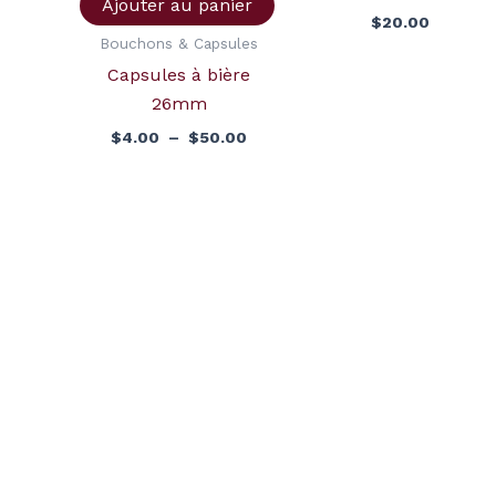
Ajouter au panier
$
20.00
Bouchons & Capsules
Capsules à bière
26mm
$
4.00
–
$
50.00