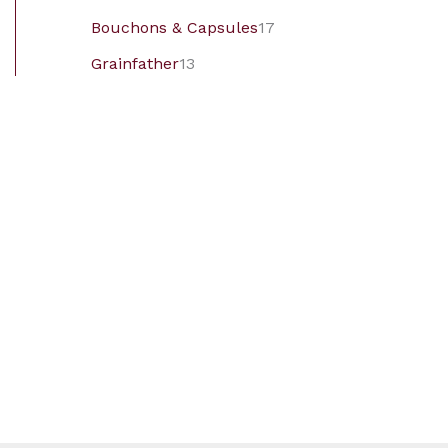
Bouchons & Capsules
17
Grainfather
13