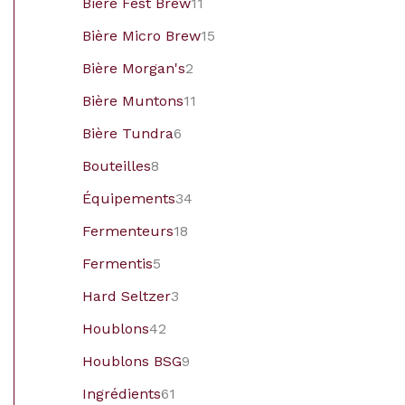
Bière Fest Brew
11
Bière Micro Brew
15
Bière Morgan's
2
Bière Muntons
11
Bière Tundra
6
Bouteilles
8
Équipements
34
Fermenteurs
18
Fermentis
5
Hard Seltzer
3
Houblons
42
Houblons BSG
9
Ingrédients
61