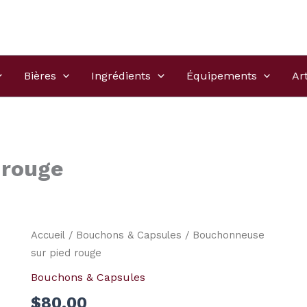
Bières
Ingrédients
Équipements
Ar
 rouge
Accueil
/
Bouchons & Capsules
/ Bouchonneuse
sur pied rouge
Bouchons & Capsules
$
80.00