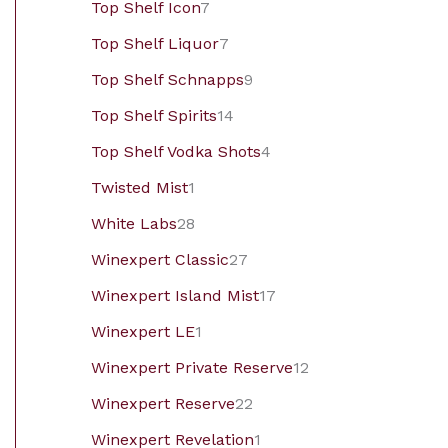
Top Shelf Icon
7
Top Shelf Liquor
7
Top Shelf Schnapps
9
Top Shelf Spirits
14
Top Shelf Vodka Shots
4
Twisted Mist
1
White Labs
28
Winexpert Classic
27
Winexpert Island Mist
17
Winexpert LE
1
Winexpert Private Reserve
12
Winexpert Reserve
22
Winexpert Revelation
1