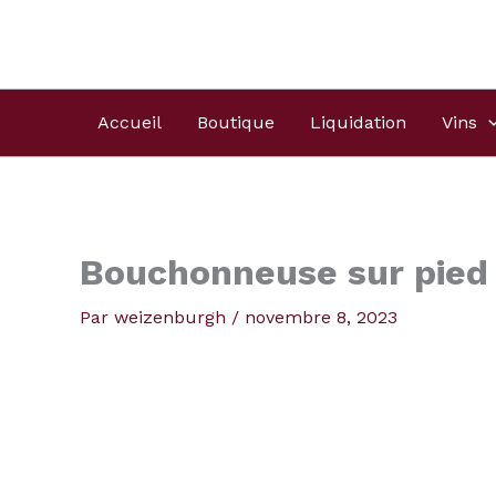
Aller
Produits
au
dans
contenu
le
panier
Accueil
Boutique
Liquidation
Vins
Bouchonneuse sur pied
Par
weizenburgh
/
novembre 8, 2023