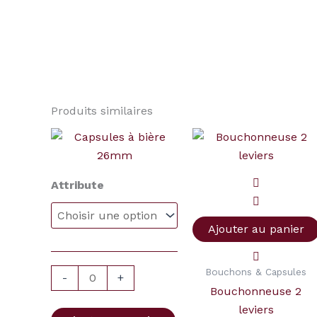
Produits similaires
Plage
quantité
quantité
de
de
de
prix :
Capsules
$4.00
Bouchonneuse
Attribute
à
à
2
$50.00
bière
leviers
26mm
Ajouter au panier
Bouchons & Capsules
-
+
Bouchonneuse 2
leviers