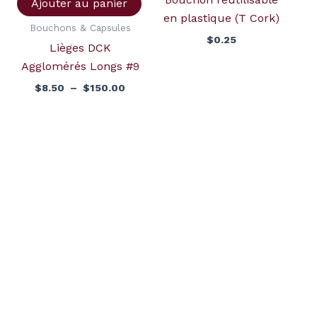
Ajouter au panier
en plastique (T Cork)
Bouchons & Capsules
$
0.25
Lièges DCK
Agglomérés Longs #9
$
8.50
–
$
150.00