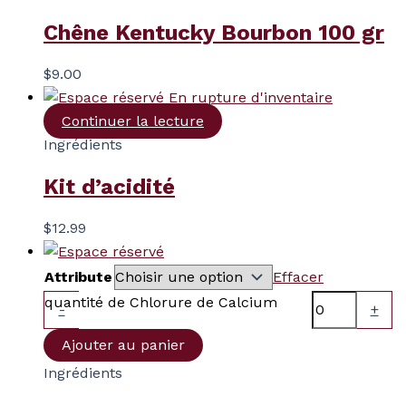
Chêne Kentucky Bourbon 100 gr
$
9.00
En rupture d'inventaire
Continuer la lecture
Ingrédients
Kit d’acidité
$
12.99
Attribute
Effacer
quantité de Chlorure de Calcium
-
+
Ajouter au panier
Ingrédients