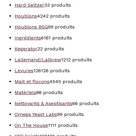
Hard Seltzer
3
3 produits
Houblons
42
42 produits
Houblons BSG
9
9 produits
Ingrédients
61
61 produits
Kegerator
2
2 produits
Lallemand/Lalbrew
12
12 produits
Levures
126
126 produits
Malt et flocons
45
45 produits
Matériels
8
8 produits
Nettoyants & Aseptisants
6
6 produits
Omega Yeast Labs
9
9 produits
On The House
11
11 produits