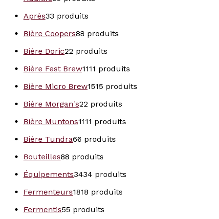
Après
3
3 produits
Bière Coopers
8
8 produits
Bière Doric
2
2 produits
Bière Fest Brew
11
11 produits
Bière Micro Brew
15
15 produits
Bière Morgan's
2
2 produits
Bière Muntons
11
11 produits
Bière Tundra
6
6 produits
Bouteilles
8
8 produits
Équipements
34
34 produits
Fermenteurs
18
18 produits
Fermentis
5
5 produits