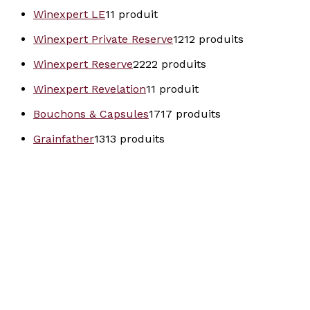
Winexpert LE
1
1 produit
Winexpert Private Reserve
12
12 produits
Winexpert Reserve
22
22 produits
Winexpert Revelation
1
1 produit
Bouchons & Capsules
17
17 produits
Grainfather
13
13 produits