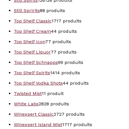
Still Spirits
126
126 produits
Still Spririts
8
8 produits
Top Shelf Classic
17
17 produits
Top Shelf Cream
4
4 produits
Top Shelf Icon
7
7 produits
Top Shelf Liquor
7
7 produits
Top Shelf Schnapps
9
9 produits
Top Shelf Spirits
14
14 produits
Top Shelf Vodka Shots
4
4 produits
Twisted Mist
1
1 produit
White Labs
28
28 produits
Winexpert Classic
27
27 produits
Winexpert Island Mist
17
17 produits