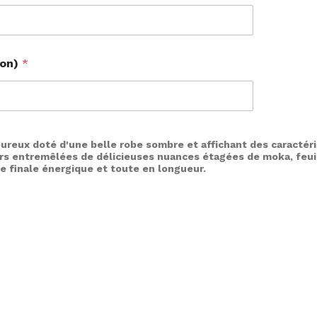
ion)
*
oureux doté d'une belle robe sombre et affichant des caracté
noirs entremêlées de délicieuses nuances étagées de moka, feu
e finale énergique et toute en longueur.