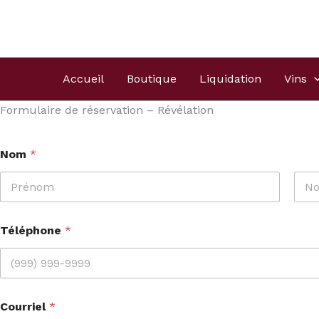
Aller
Produits
au
dans
contenu
le
panier
Accueil
Boutique
Liquidation
Vins
Formulaire de réservation – Révélation
Nom
*
First
Last
Téléphone
*
Courriel
*