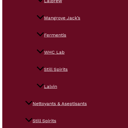
LalBrew
Mangrove Jack’s
Fermentis
WHC Lab
Still Spirits
Lalvin
Nettoyants & Aseptisants
Still Spirits